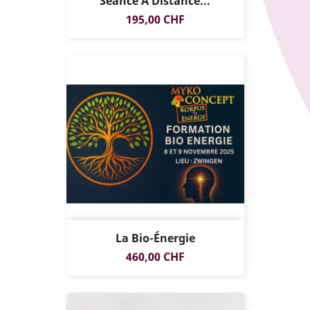
Séance À Distance...
EXCLUSIVITÉ
Prix
195,00 CHF
WEB !
La Bio-Énergie
EXCLUSIVITÉ
Prix
460,00 CHF
WEB !