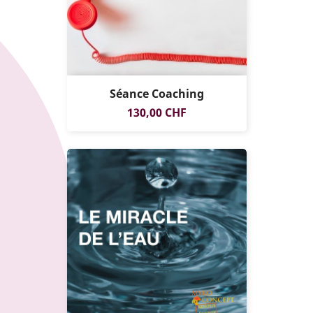
Séance Coaching
EXCLUSIVITÉ
Prix
130,00 CHF
WEB !