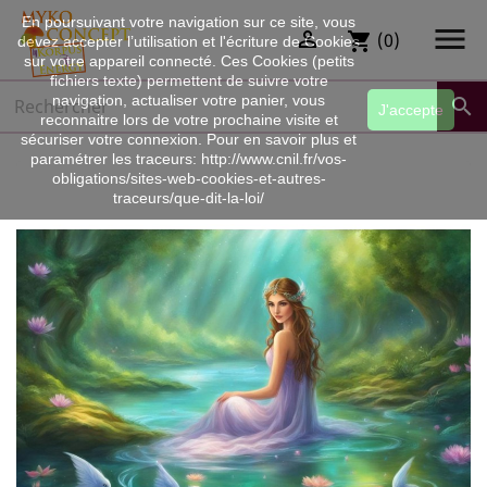
En poursuivant votre navigation sur ce site, vous


(0)
shopping_cart
devez accepter l’utilisation et l'écriture de Cookies
sur votre appareil connecté. Ces Cookies (petits
fichiers texte) permettent de suivre votre
navigation, actualiser votre panier, vous

J'accepte
reconnaitre lors de votre prochaine visite et
sécuriser votre connexion. Pour en savoir plus et
paramétrer les traceurs: http://www.cnil.fr/vos-
obligations/sites-web-cookies-et-autres-
traceurs/que-dit-la-loi/