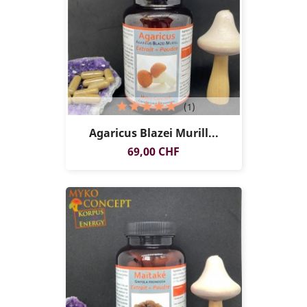
(1)
Agaricus Blazei Murill...
Preis
69,00 CHF