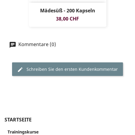
Mädesüß - 200 Kapseln
NUR ONLINE
Preis
38,00 CHF
ERHÄLTLICH
Kommentare (0)
Schreiben Sie den ersten Kundenkommentar
STARTSEITE
Trainingskurse