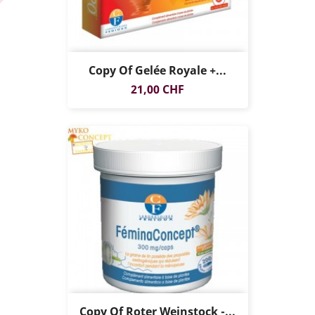
Copy Of Gelée Royale +...
Preis
21,00 CHF
Copy Of Roter Weinstock -...