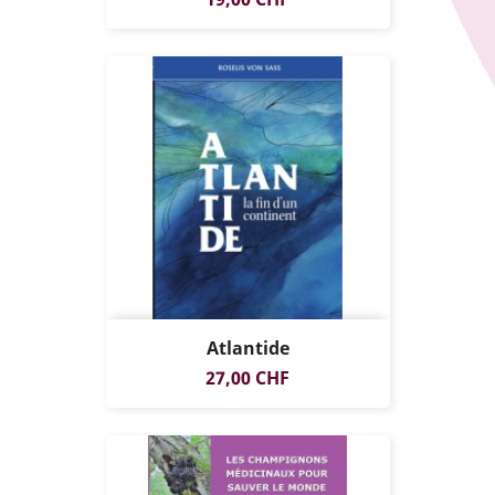
Atlantide
NUR ONLINE
Preis
27,00 CHF
ERHÄLTLICH