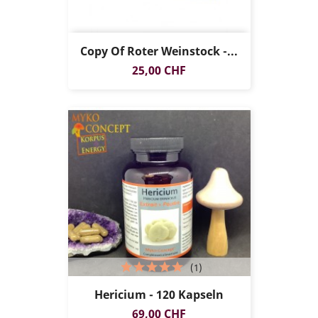
Copy Of Roter Weinstock -...
Preis
25,00 CHF
(1)
Hericium - 120 Kapseln
Preis
69,00 CHF