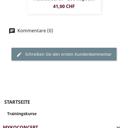
Preis
41,00 CHF
Kommentare (0)
Schreiben Sie den ersten Kundenkommentar
STARTSEITE
Trainingskurse
MYKOCONCEPT
