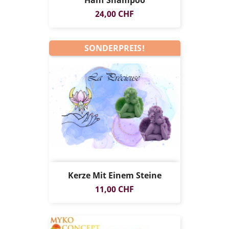
Preis
24,00 CHF
SONDERPREIS!
Kerze Mit Einem Steine
Preis
11,00 CHF