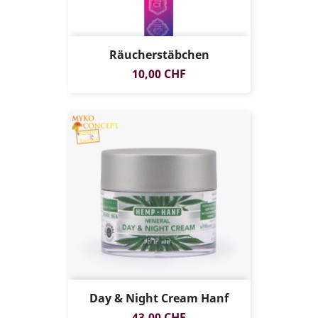
Räucherstäbchen
Preis
10,00 CHF
Day & Night Cream Hanf
Preis
43,00 CHF