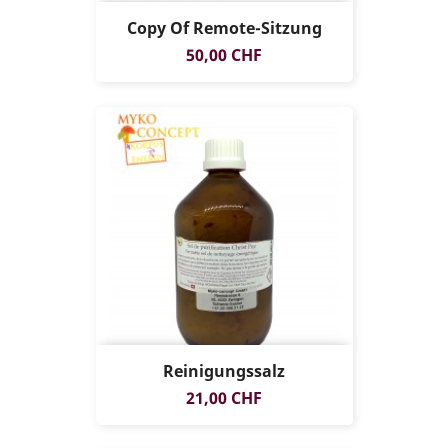
Copy Of Remote-Sitzung
Preis
50,00 CHF
Reinigungssalz
NUR ONLINE
Preis
21,00 CHF
ERHÄLTLICH