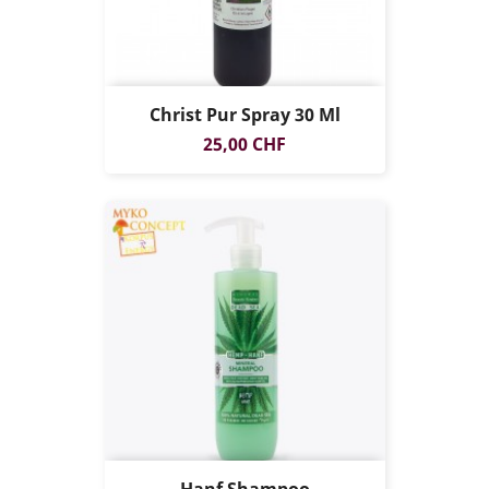
Christ Pur Spray 30 Ml
Preis
25,00 CHF
Hanf Shampoo