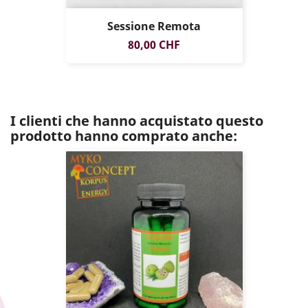
Sessione Remota
SOLO ONLINE
Prezzo
80,00 CHF
I clienti che hanno acquistato questo
prodotto hanno comprato anche:
SOLO ONLINE