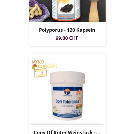
Polyporus - 120 Kapseln
Preis
69,00 CHF
Copy Of Roter Weinstock -...