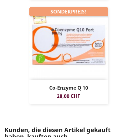
SONDERPREIS!
Co-Enzyme Q 10
Preis
28,00 CHF
Kunden, die diesen Artikel gekauft
haben, kauften auch ...