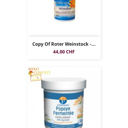
Copy Of Roter Weinstock -...
Preis
44,00 CHF