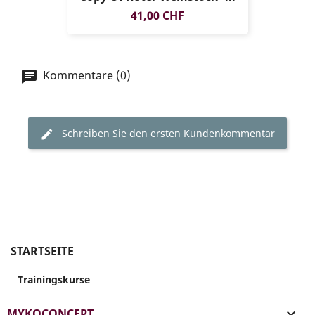
Preis
41,00 CHF
Kommentare (0)
Schreiben Sie den ersten Kundenkommentar
STARTSEITE
Trainingskurse
MYKOCONCEPT
