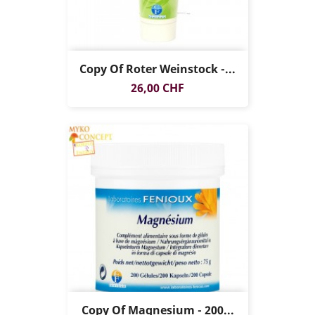
Copy Of Roter Weinstock -...
Preis
26,00 CHF
Copy Of Magnesium - 200...