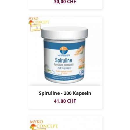
Preis
30,00 CHF
Spiruline - 200 Kapseln
Preis
41,00 CHF