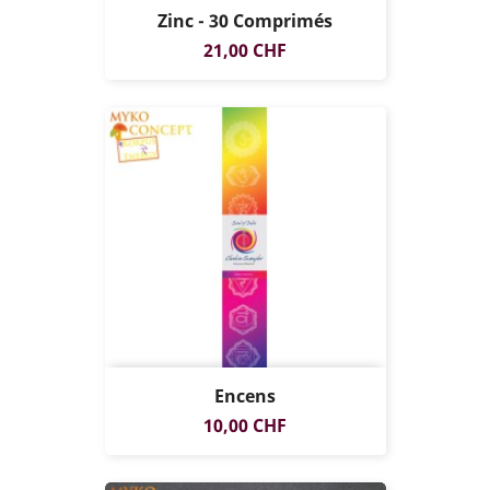
Zinc - 30 Comprimés
Prix
21,00 CHF
Encens
Prix
10,00 CHF