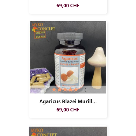
Prix
69,00 CHF
(1)
Agaricus Blazei Murill...
Prix
69,00 CHF