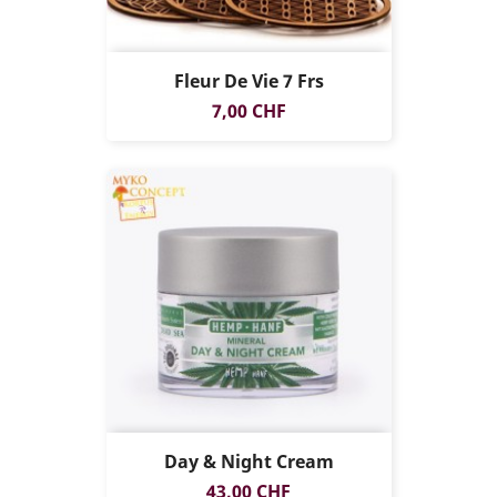
Fleur De Vie 7 Frs
EXCLUSIVITÉ
Prix
7,00 CHF
WEB !
Day & Night Cream
Prix
43,00 CHF