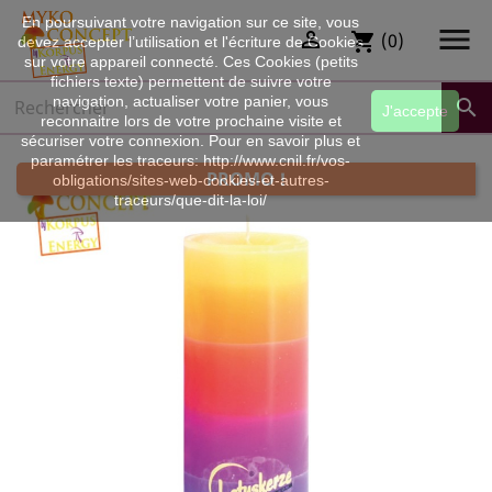
En poursuivant votre navigation sur ce site, vous


(0)
shopping_cart
devez accepter l’utilisation et l'écriture de Cookies
sur votre appareil connecté. Ces Cookies (petits
fichiers texte) permettent de suivre votre
navigation, actualiser votre panier, vous

J'accepte
reconnaitre lors de votre prochaine visite et
sécuriser votre connexion. Pour en savoir plus et
paramétrer les traceurs: http://www.cnil.fr/vos-
PROMO !
obligations/sites-web-cookies-et-autres-
traceurs/que-dit-la-loi/