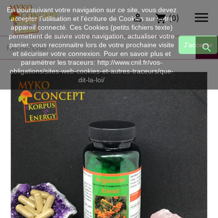
En poursuivant votre navigation sur ce site, vous devez


(0)
shopping_cart
accepter l’utilisation et l'écriture de Cookies sur votre
appareil connecté. Ces Cookies (petits fichiers texte)
permettent de suivre votre navigation, actualiser votre
panier, vous reconnaitre lors de votre prochaine visite
J'accepte

et sécuriser votre connexion. Pour en savoir plus et
paramétrer les traceurs: http://www.cnil.fr/vos-
obligations/sites-web-cookies-et-autres-traceurs/que-
dit-la-loi/