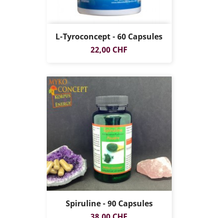
L-Tyroconcept - 60 Capsules
Prix
22,00 CHF
Spiruline - 90 Capsules
Prix
38,00 CHF