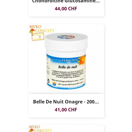
Chondroïtine Glucosamine...
Prix
44,00 CHF
Belle De Nuit Onagre - 200...
Prix
41,00 CHF