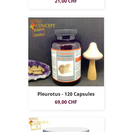
Prix
21,00 CHF
Pleurotus - 120 Capsules
Prix
69,00 CHF