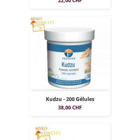
Prix
22,00 CHF
Kudzu - 200 Gélules
Prix
38,00 CHF