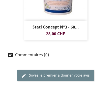
Stati Concept N°3 - 60...
Prix
28,00 CHF
Commentaires (0)
Soyez le premier à donner votre avis