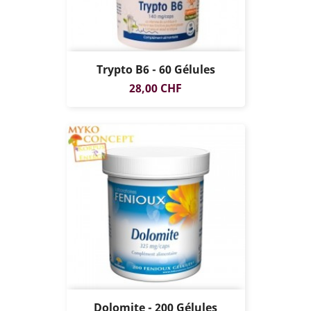
Trypto B6 - 60 Gélules
Prix
28,00 CHF
Dolomite - 200 Gélules