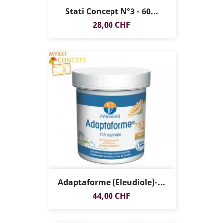
Stati Concept N°3 - 60...
Prix
28,00 CHF
Adaptaforme (eleudiole)-...
Prix
44,00 CHF