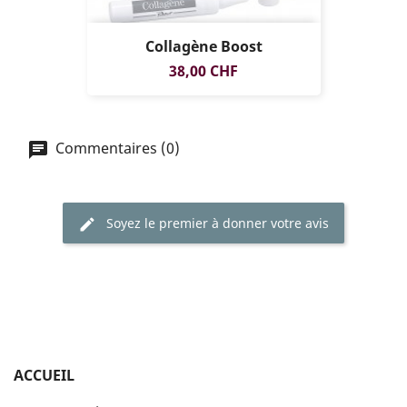
Collagène Boost
Prix
38,00 CHF
Commentaires (0)
Soyez le premier à donner votre avis
ACCUEIL