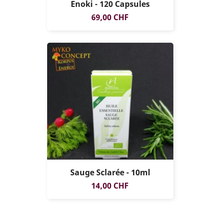
Enoki - 120 Capsules
Prix
69,00 CHF
Sauge Sclarée - 10ml
Prix
14,00 CHF