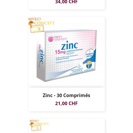
Prix
34,00 CHF
Zinc - 30 Comprimés
Prix
21,00 CHF