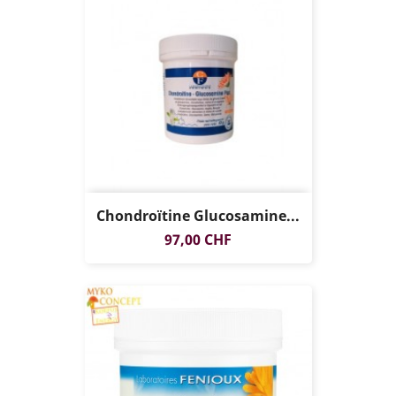
Chondroïtine Glucosamine...
Prix
97,00 CHF