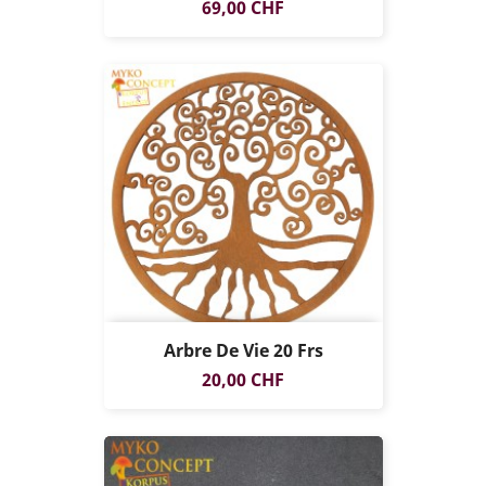
Prix
69,00 CHF
Arbre De Vie 20 Frs
Prix
20,00 CHF