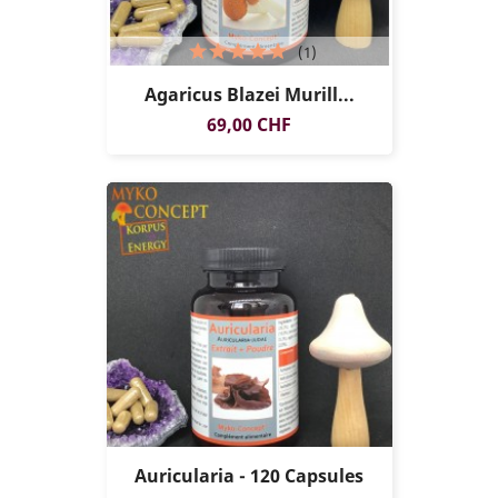
(1)
Agaricus Blazei Murill...
Prix
69,00 CHF
Auricularia - 120 Capsules