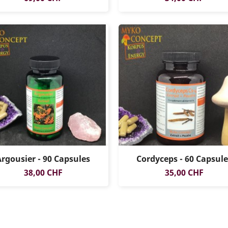
Argousier - 90 Capsules
Cordyceps - 60 Capsule
Prix
Prix
38,00 CHF
35,00 CHF