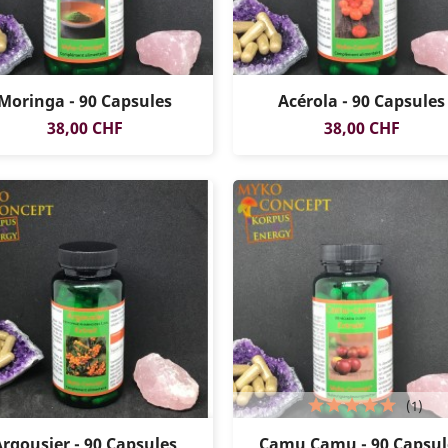
Moringa - 90 Capsules
Acérola - 90 Capsules
Prix
Prix
38,00 CHF
38,00 CHF
(1)
Argousier - 90 Capsules
Camu Camu - 90 Capsul