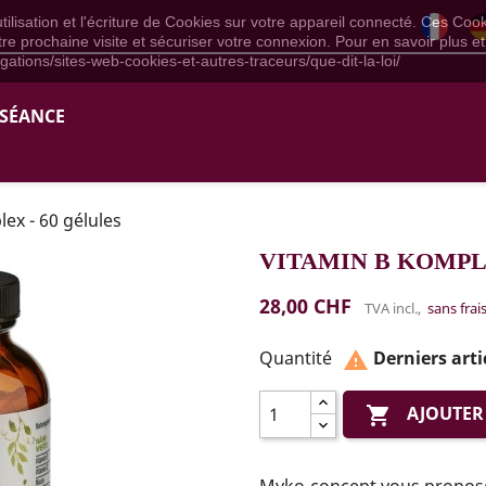
ilisation et l'écriture de Cookies sur votre appareil connecté. Ces Cooki
tre prochaine visite et sécuriser votre connexion. Pour en savoir plus et
igations/sites-web-cookies-et-autres-traceurs/que-dit-la-loi/
 SÉANCE
ex - 60 gélules
VITAMIN B KOMPL
28,00 CHF
TVA incl.,
sans frai
Quantité
Derniers arti

AJOUTER

Myko-concept vous propose