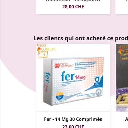
Prix
28,00 CHF
Les clients qui ont acheté ce pro
Fer - 14 Mg 30 Comprimés
A
Prix
23,00 CHF