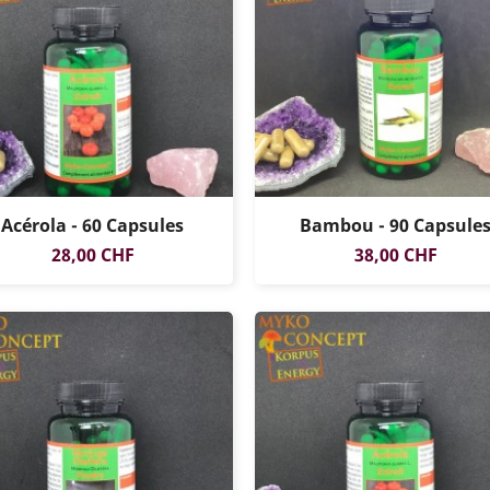
Acérola - 60 Capsules
Bambou - 90 Capsule
Prix
Prix
28,00 CHF
38,00 CHF