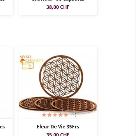
Prix
38,00 CHF
(1)
es
Fleur De Vie 35Frs
Prix
35,00 CHF