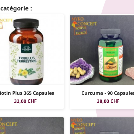
catégorie :
iotin Plus 365 Capsules
Curcuma - 90 Capsule
Prix
Prix
32,00 CHF
38,00 CHF