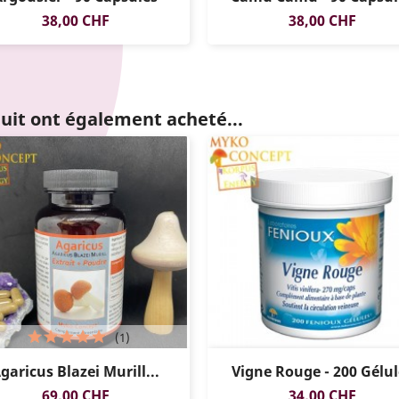
Prix
Prix
38,00 CHF
38,00 CHF
duit ont également acheté...
(1)
garicus Blazei Murill...
Vigne Rouge - 200 Gélul
Prix
Prix
69,00 CHF
34,00 CHF