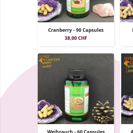
Cranberry - 90 Capsules
Prix
38,00 CHF
Weihrauch - 60 Capsules