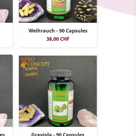
Weihrauch - 90 Capsules
Prix
38,00 CHF
es
Graviola - 90 Capsules