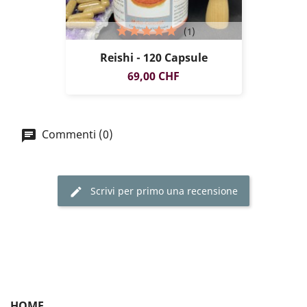
(1)
Reishi - 120 Capsule
Prezzo
69,00 CHF
Commenti (0)
Scrivi per primo una recensione
HOME