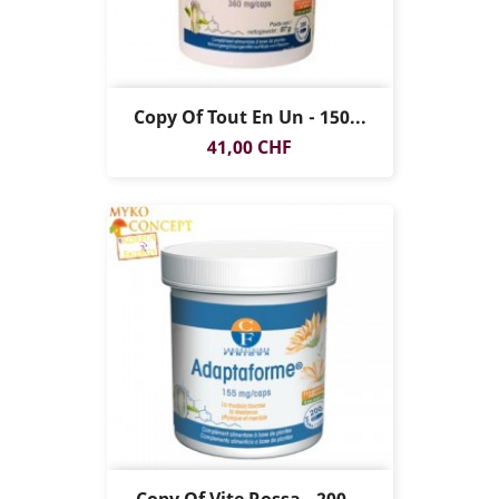
Copy Of Tout En Un - 150...
Prezzo
41,00 CHF
Copy Of Vite Rossa - 200...