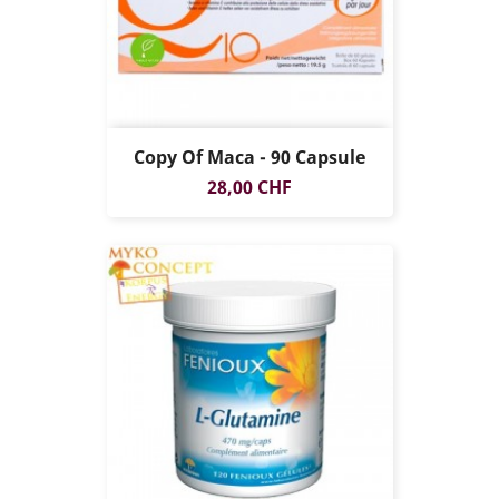
Copy Of Maca - 90 Capsule
Prezzo
28,00 CHF