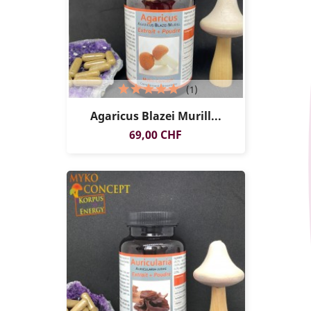
(1)
Agaricus Blazei Murill...
Prezzo
69,00 CHF