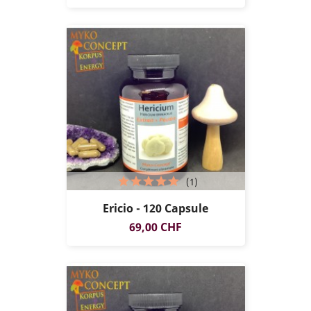
(1)
Ericio - 120 Capsule
Prezzo
69,00 CHF