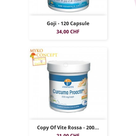
Goji - 120 Capsule
Prezzo
34,00 CHF
Copy Of Vite Rossa - 200...
Prezzo
21,00 CHF