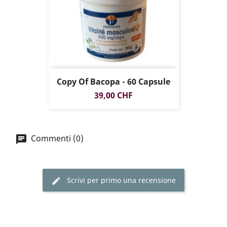
Copy Of Bacopa - 60 Capsule
Prezzo
39,00 CHF
Commenti (0)
Scrivi per primo una recensione