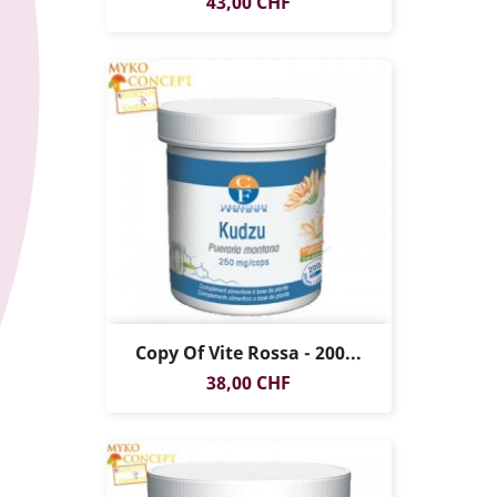
Prezzo
43,00 CHF
Copy Of Vite Rossa - 200...
Prezzo
38,00 CHF