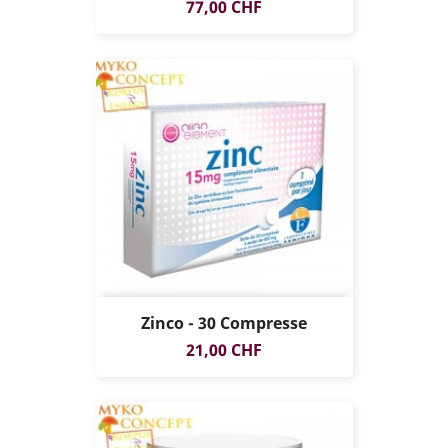
Prezzo
77,00 CHF
Zinco - 30 Compresse
Prezzo
21,00 CHF