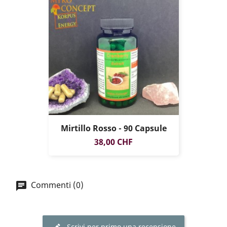
Mirtillo Rosso - 90 Capsule
Prezzo
38,00 CHF
Commenti (0)
Scrivi per primo una recensione